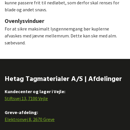
kunne passere frit til nedløbet, som derfor skal renses for
blade og andet snavs.
Ovenlysvinduer
For at sikre maksimalt lysgennemgang bør kuplerne
afvaskes med jævne mellemrum. Dette kan ske med alm.
sæbevand.
Hetag Tagmaterialer A/S | Afdelinger
Kundecenter og lager i Vejle:
Stiftsvej 13, 7100 Vejle
Greve-afdeling:
Elektronvej 8, 2670 Greve