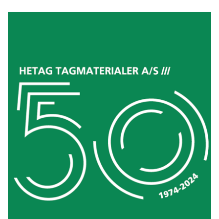
Hetag Tagmaterialer A/S åbner ny afdeling i Nørresundby