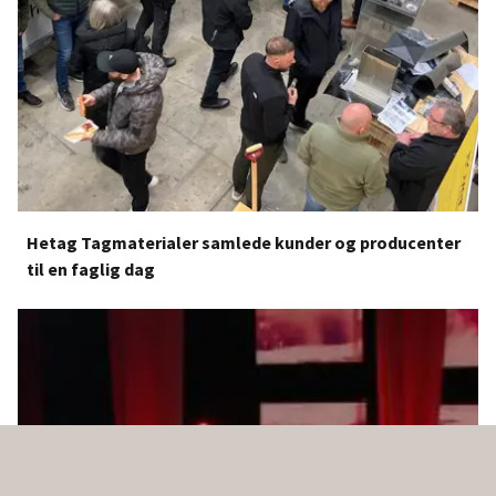
Hetag Tagmaterialer samlede kunder og producenter
til en faglig dag
Hetag Tagmaterialer samlede kunder og producenter til en fag
expand_less