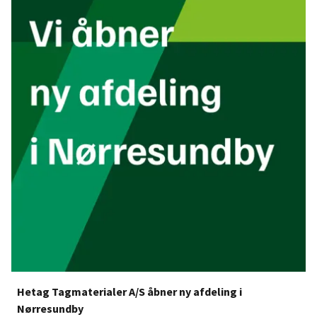
Hetag Tagmaterialer A/S åbner ny afdeling i
Nørresundby