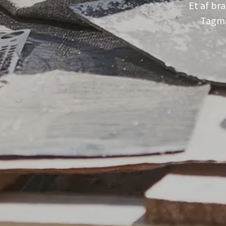
Et af br
Tagmat