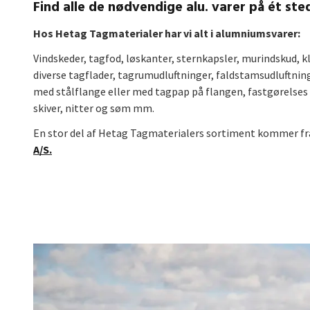
Find alle de nødvendige alu. varer på ét ste
Hos Hetag Tagmaterialer har vi
alt i alumniumsvarer:
Vindskeder, tagfod, løskanter, sternkapsler, murindskud, k
diverse tagflader, tagrumudluftninger, faldstamsudluftni
med stålflange eller med tagpap på flangen, fastgørelses m
skiver, nitter og søm mm.
En stor del af Hetag Tagmaterialers sortiment kommer fr
A/S.