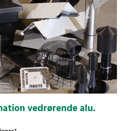
mation vedrørende alu.
tioner?