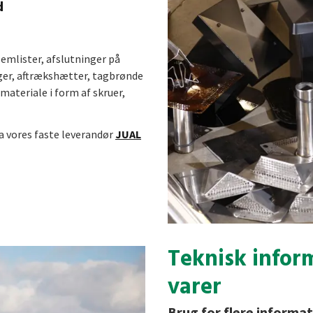
d
lemlister, afslutninger på
nger, aftrækshætter, tagbrønde
ateriale i form af skruer,
a vores faste leverandør
JUAL
Teknisk infor
varer
Brug for flere informa