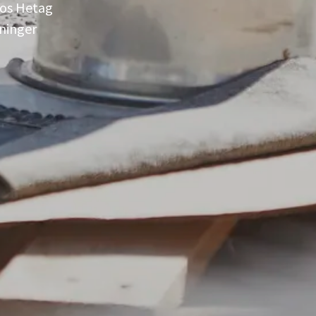
hos Hetag
kninger