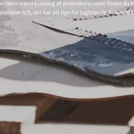
anchens største udvalg af aluminiums varer finder du 
erialer A/S, der har alt lige fra tagbrønde til inddæ